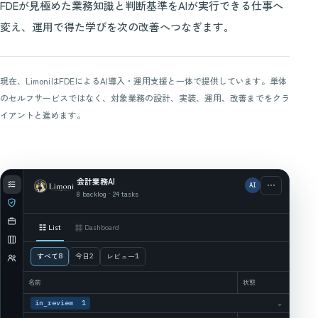
FDEが見極めた業務知識と判断基準をAIが実行できる仕事へ
変え、運用で得た学びを次の改善へつなぎます。
現在、LimoniはFDEによるAI導入・運用支援と一体で提供しています。単体
のセルフサービスではなく、対象業務の設計、実装、運用、改善までをクラ
イアントと進めます。
会計業務AI
•••
AI
8 backlog · 24 tasks
☷ List
▦ Dashboard
すべて
今日
レビュー
8
2
1
名前
状態
in_review 1
⌄