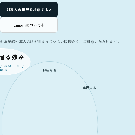
↗
AI導入の構想を相談する
↓
Limoniについて
対象業務や導入方法が固まっていない段階から、ご相談いただけます。
宿る強み
/ KNOWLEDGE /
見極める
GMENT
実行する