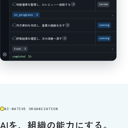
›
判断基準を整理し、AIレビューへ接続する
3
review
in_progress 2
⌄
›
月次資料を作成し、差異の根拠を示す
5
running
›
評価結果を確認し、次の改善へ戻す
2
running
todo 3
›
completed 12
›
AI-NATIVE ORGANIZATION
AIを、
組織の能力にする。